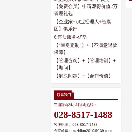
【免费会员】申请即得价值
2
万
管理礼包
【企业家
+
职业经理人
+
智囊
团】俱乐部
6.
售后服务
-
优势
【“量身定制”】
+
【不满意退款
保障】
【管理咨询】
+
【管理培训】
+
【顾问】
【解决问题】
=
【合作价值】
联系我们
三顾咨询24小时咨询热线：
028-8517-1488
客服热线： 028-8517-1488
专家邮箱： xuzhijun2010@139.com