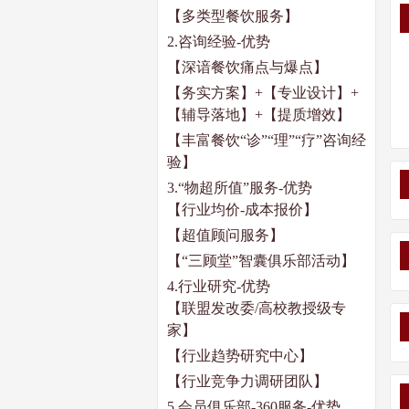
【多类型餐饮服务】
2.
咨询经验
-
优势
【深谙餐饮痛点与爆点】
【务实方案】
+【专业设计】+
【辅导落地】
+
【提质增效】
【丰富餐饮“诊”“理”“疗”咨询经
验】
3.
“物超所值”服务
-
优势
【行业均价
-
成本报价】
【超值顾问服务】
【“三顾堂”智囊俱乐部活动】
4.
行业研究
-
优势
【联盟发改委
/
高校教授级专
家】
【行业趋势研究中心】
【行业竞争力调研团队】
5.
会员俱乐部
-360
服务
-
优势